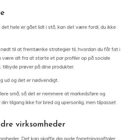
pe
at det hele er gået lidt i stå, kan det være fordi, du ikke
dt til at fremtænke strategier til, hvordan du får fat i
 være alt fra at starte et par profiler op på sociale
. tilbyde prøver på dine produkter.
ig ud og det er nødvendigt.
flere små, så det er nemmere at markedsføre og
n tilgang ikke for bred og upersonlig, men tilpasset
dre virksomheder
ksomheder. Det kan skaffe dig gode forretningsaftaler