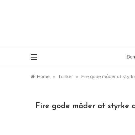
Skip
to
content
Bem
Home
»
Tanker
»
Fire gode måder at styrk
Fire gode måder at styrke 