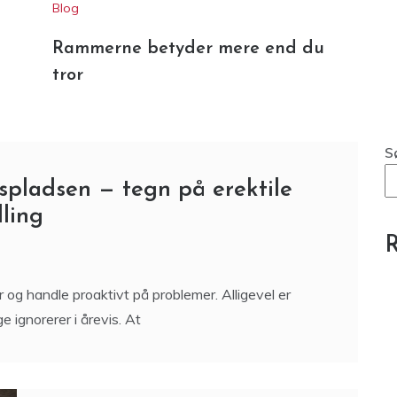
Rammerne betyder mere end du
tror
S
pladsen — tegn på erektile
ling
R
r og handle proaktivt på problemer. Alligevel er
ignorerer i årevis. At