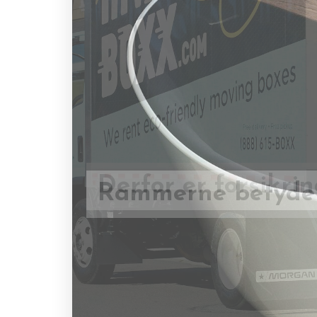
Rammerne betyder
Derfor er forsikrin