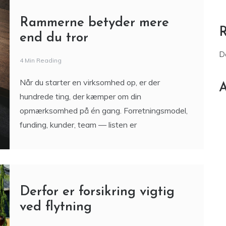
Rammerne betyder mere
end du tror
D
4 Min Reading
Når du starter en virksomhed op, er der
A
hundrede ting, der kæmper om din
opmærksomhed på én gang. Forretningsmodel,
funding, kunder, team — listen er
Derfor er forsikring vigtig
ved flytning
3 Min Reading