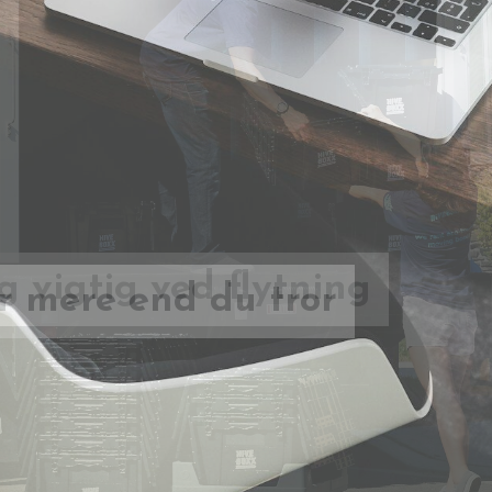
 mere end du tror
g vigtig ved flytning