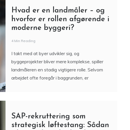
Hvad er en landmåler – og
hvorfor er rollen afgørende i
moderne byggeri?
4 Min Reading
I takt med at byer udvikler sig, og
byggeprojekter bliver mere komplekse, spiller
landmåleren en stadig vigtigere rolle. Selvom
arbejdet ofte foregår i baggrunden, er
SAP-rekruttering som
strategisk løftestang: Sådan
sikrer virksomheder de rette