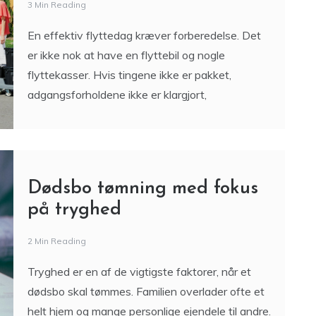
En effektiv flyttedag kræver forberedelse. Det
er ikke nok at have en flyttebil og nogle
flyttekasser. Hvis tingene ikke er pakket,
adgangsforholdene ikke er klargjort,
Dødsbo tømning med fokus
på tryghed
2 Min Reading
Tryghed er en af de vigtigste faktorer, når et
dødsbo skal tømmes. Familien overlader ofte et
helt hjem og mange personlige ejendele til andre.
Derfor