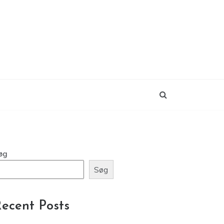
øg
Søg
ecent Posts