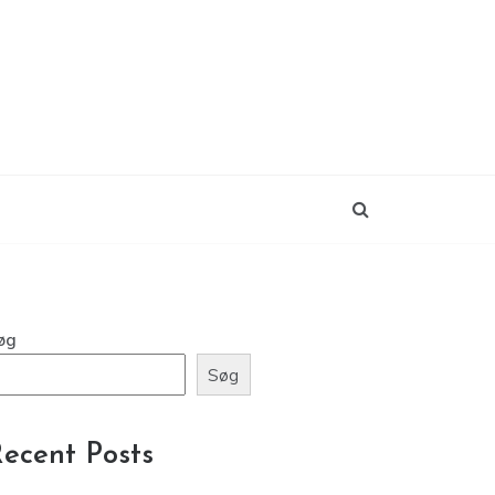
øg
Søg
ecent Posts