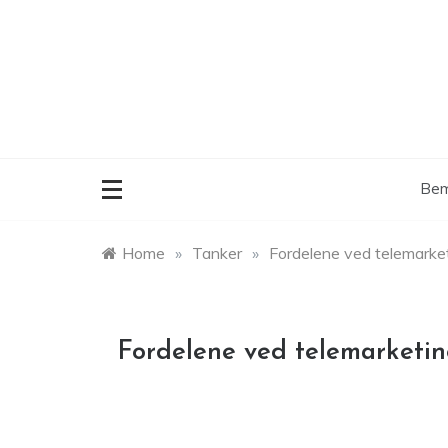
Skip
to
content
Bem
Home
»
Tanker
»
Fordelene ved telemarket
Fordelene ved telemarketin