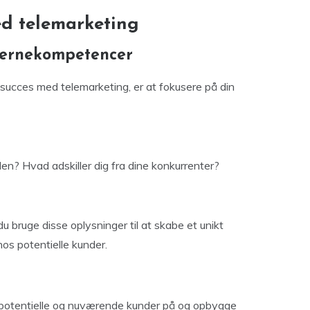
ed telemarketing
kernekompetencer
re succes med telemarketing, er at fokusere på din
n? Hvad adskiller dig fra dine konkurrenter?
 bruge disse oplysninger til at skabe et unikt
os potentielle kunder.
l potentielle og nuværende kunder på og opbygge