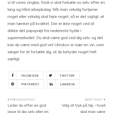
vi til vores vinglas, fordi vi skal forkæle os selv efter en
lang og hård arbejdsdag. Når man virkelig fortjener
noget eller virkelig skal fejre noget, så er det vigtigt, at
man tænker på kvalitet. Der er ikke noget ved at
drikke det papsprøjt fra nedereste hylde i
supermarkedet. Du skal være god ved dig selv, og det
kan du være med god vin! Uhrskov er især en vin, som
sørger for at fortælle dig, at du betyder noget helt
særligt.
FACEBOOK
TWITTER
PINTEREST
LINKEDIN
Indlægsnavigation
Leder du efter en god
Valg af tryk på tøj – hvad
gave til dig selv eller en,
skal man være