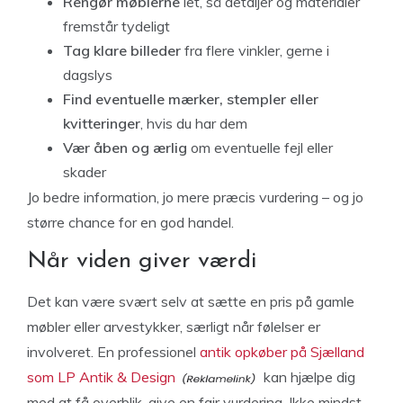
Rengør møblerne
let, så detaljer og materialer
fremstår tydeligt
Tag klare billeder
fra flere vinkler, gerne i
dagslys
Find eventuelle mærker, stempler eller
kvitteringer
, hvis du har dem
Vær åben og ærlig
om eventuelle fejl eller
skader
Jo bedre information, jo mere præcis vurdering – og jo
større chance for en god handel.
Når viden giver værdi
Det kan være svært selv at sætte en pris på gamle
møbler eller arvestykker, særligt når følelser er
involveret. En professionel
antik opkøber på Sjælland
som LP Antik & Design
kan hjælpe dig
med at få overblik, give en fair vurdering. Ikke mindst