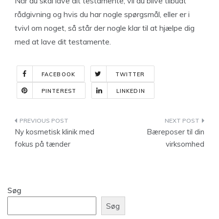
Når du skal lave dit testamente, vil du blive tilbudt
rådgivning og hvis du har nogle spørgsmål, eller er i
tvivl om noget, så står der nogle klar til at hjælpe dig
med at lave dit testamente.
FACEBOOK
TWITTER
PINTEREST
LINKEDIN
Indlægsnavigation
Ny kosmetisk klinik med
Bæreposer til din
fokus på tænder
virksomhed
Søg
Søg