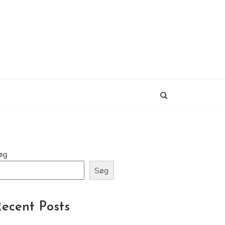
øg
Søg
ecent Posts