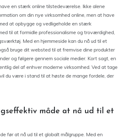
 have en stærk online tilstedeværelse. Ikke alene
nformation om din nye virksomhed online, men at have
 med at opbygge og vedligeholde en stærk
ed til at formidle professionalisme og troværdighed,
sværktøj. Med en hjemmeside kan du nå ud til et
også bruge dit websted til at fremvise dine produkter
kunder og følgere gennem sociale medier. Kort sagt, en
ntlig del af enhver moderne virksomhed. Ved at tage
, vil du være i stand til at høste de mange fordele, der
seffektiv måde at nå ud til et
 før at nå ud til et globalt målgruppe. Med en