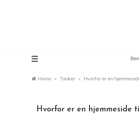
Skip
to
content
Bem
Home
»
Tanker
»
Hvorfor er en hjemmeside 
Hvorfor er en hjemmeside til