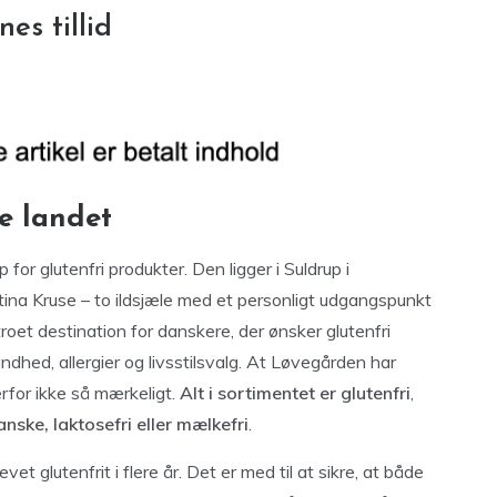
es tillid
le landet
r glutenfri produkter. Den ligger i Suldrup i
tina Kruse – to ildsjæle med et personligt udgangspunkt
troet destination for danskere, der ønsker glutenfri
dhed, allergier og livsstilsvalg. At Løvegården har
erfor ikke så mærkeligt.
Alt i sortimentet er glutenfri
,
nske, laktosefri eller mælkefri
.
vet glutenfrit i flere år. Det er med til at sikre, at både