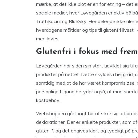
mærke, at det ikke blot er en forretning – det 
sociale medier, hvor Løvegården er aktiv på b
TruthSocial og BlueSky. Her deler de ikke alen
hverdagens måltider og tips til glutenfri livssti
men leves.
Glutenfri i fokus med fremt
Løvegården har siden sin start udviklet sig til 
produkter på nettet. Dette skyldes i høj grad, 
samtidig med at de har været kompromisløse, nå
personlige tilgang betyder også, at man som k
kostbehov.
Webshoppen går langt for at sikre sig, at produ
deklarationer. Der er enkelte produkter, som 
gluten”*, og det angives klart og tydeligt på p