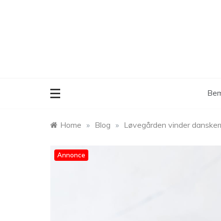
Skip
to
content
Bem
Home
»
Blog
»
Løvegården vinder danskerne
Annonce