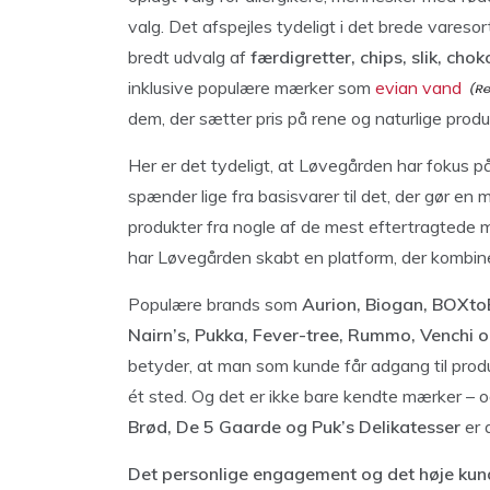
valg. Det afspejles tydeligt i det brede vareso
bredt udvalg af
færdigretter, chips, slik, cho
inklusive populære mærker som
evian vand
dem, der sætter pris på rene og naturlige produ
Her er det tydeligt, at Løvegården har fokus 
spænder lige fra basisvarer til det, der gør e
produkter fra nogle af de mest eftertragtede m
har Løvegården skabt en platform, der kombi
Populære brands som
Aurion, Biogan, BOXtoB
Nairn’s, Pukka, Fever-tree, Rummo, Venchi
betyder, at man som kunde får adgang til produ
ét sted. Og det er ikke bare kendte mærker – 
Brød, De 5 Gaarde og Puk’s Delikatesser
er 
Det personlige engagement og det høje ku