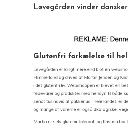
Løvegården vinder danskern
Glutenfri forkælelse til he
Løvegården er langt mere end blot en webshop fo
Himmerland og drives af Martin Jensen og Kris
i det glutenfri liv. Webshoppen er blevet en be
fødevarer og produkter med hensyn til både sun
sendt tusindvis af pakker ud i hele landet, er d
og mange af varerne er også
økologiske, vega
Martin er selv glutenintolerant, og Kristina har le