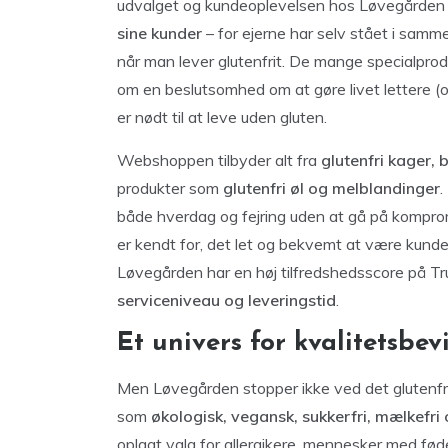
udvalget og kundeoplevelsen hos Løvegården
sine kunder
– for ejerne har selv stået i samm
når man lever glutenfrit. De mange specialpro
om en beslutsomhed om at gøre livet lettere (og
er nødt til at leve uden gluten.
Webshoppen tilbyder alt fra
glutenfri kager,
produkter som
glutenfri øl og melblandinger
.
både hverdag og fejring uden at gå på komprom
er kendt for, det let og bekvemt at være kunde
Løvegården har en høj tilfredshedsscore på Tr
serviceniveau og leveringstid
.
Et univers for kvalitetsbe
Men Løvegården stopper ikke ved det glutenfri.
som
økologisk, vegansk, sukkerfri, mælkefri 
oplagt valg for allergikere, mennesker med fød