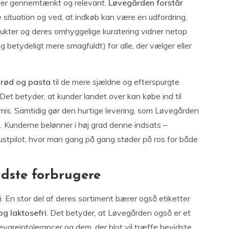
 er gennemtænkt og relevant.
Løvegården forstår
e situation og ved, at indkøb kan være en udfordring,
dukter og deres omhyggelige kuratering vidner netop
 betydeligt mere smagfuldt) for alle, der vælger eller
 brød og pasta
til de mere sjældne og efterspurgte
 Det betyder, at kunder landet over kan købe ind til
is. Samtidig gør den hurtige levering, som Løvegården
. Kunderne belønner i høj grad denne indsats –
ustpilot, hvor man gang på gang støder på ros for både
vidste forbrugere
 En stor del af deres sortiment bærer også etiketter
og laktosefri
. Det betyder, at Løvegården også er et
evareintolerancer og dem, der blot vil træffe bevidste