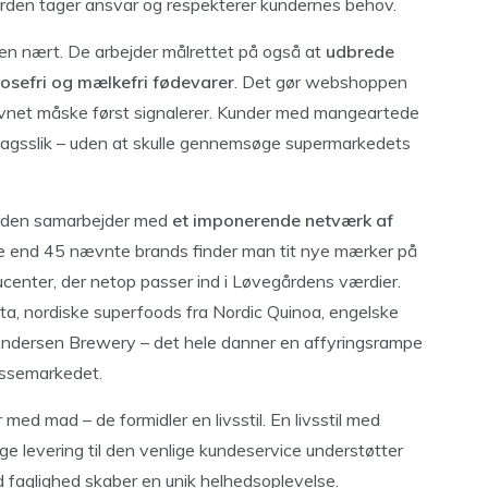
ården tager ansvar og respekterer kundernes behov.
den nært. De arbejder målrettet på også at
udbrede
tosefri og mælkefri fødevarer
. Det gør webshoppen
 navnet måske først signalerer. Kunder med mangeartede
edagsslik – uden at skulle gennemsøge supermarkedets
gården samarbejder med
et imponerende netværk af
e end 45 nævnte brands finder man tit nye mærker på
ucenter, der netop passer ind i Løvegårdens værdier.
, nordiske superfoods fra Nordic Quinoa, engelske
H.C. Andersen Brewery – det hele danner en affyringsrampe
massemarkedet.
med mad – de formidler en livsstil. En livsstil med
ige levering til den venlige kundeservice understøtter
 faglighed skaber en unik helhedsoplevelse.