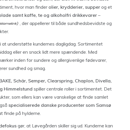
rtiment, hvor man finder
olier, krydderier, supper
og et
kolade samt kaffe, te og alkoholfri drikkevarer
–
, der appellerer til både sundhedsbevidste og
kter.
på at understøtte kundernes dagligdag. Sortimentet
n middag eller en snack lidt mere spændende. Med
ærker inden for sundere og allergivenlige fødevarer,
nerer sundhed og smag.
AKE, Schär, Semper, Clearspring, Chaplon, Divella,
 og Himmelstund
spiller centrale roller i sortimentet. Det
kter, som ellers kan være vanskelige at finde samlet
også
specialiserede danske producenter som Samsø
at finde på hylderne.
ndefokus
gør, at Løvegården skiller sig ud. Kunderne kan