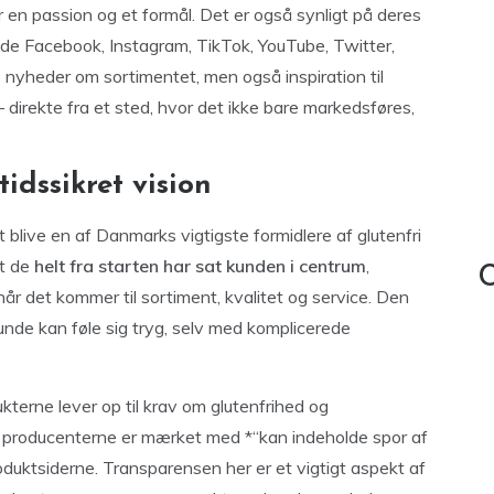
er en passion og et formål. Det er også synligt på deres
åde Facebook, Instagram, TikTok, YouTube, Twitter,
e nyheder om sortimentet, men også inspiration til
l – direkte fra et sted, hvor det ikke bare markedsføres,
idssikret vision
at blive en af Danmarks vigtigste formidlere af glutenfri
at de
helt fra starten har sat kunden i centrum
,
C
r det kommer til sortiment, kvalitet og service. Den
unde kan føle sig tryg, selv med komplicerede
kterne lever op til krav om glutenfrihed og
af producenterne er mærket med *“kan indeholde spor af
roduktsiderne. Transparensen her er et vigtigt aspekt af