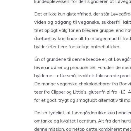
kundeoplevelsen, for den signalerer, at Løveg
Det er ikke kun glutenfrihed, der står Løvegår
viden og adgang til veganske, sukkerfri, lak
til et oplagt valg for en bredere gruppe, end
diætbehov kan finde alt fra morgenmad til fr
hylder eller flere forskellige onlinebutikker.
Én af grundene til denne bredde er, at Løve
leverandører
og producenter. Foruden de mer
hylderne – ofte små, kvalitetsfokuserede prod
De mange veganske chokoladebarer fra Bonvita
teer fra Clipper og Little’s, glutenfri øl fra 
for et godt, trygt og smagfuldt alternativ til 
Det er tydeligt, at Løvegården ikke kun handler 
omtanke og kvalitet i centrum. Alt fra den hurt
denne mission, og netop dette kombineret med