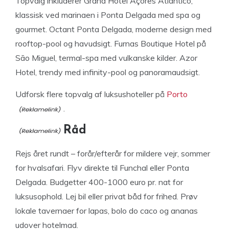
Topvalg inkluderer Grand Hotel Açores Atlântico,
klassisk ved marinaen i Ponta Delgada med spa og
gourmet. Octant Ponta Delgada, moderne design med
rooftop-pool og havudsigt. Furnas Boutique Hotel på
São Miguel, termal-spa med vulkanske kilder. Azor
Hotel, trendy med infinity-pool og panoramaudsigt.
Udforsk flere topvalg af luksushoteller på
Porto
.
Råd
Rejs året rundt – forår/efterår for mildere vejr, sommer
for hvalsafari. Flyv direkte til Funchal eller Ponta
Delgada. Budgetter 400-1000 euro pr. nat for
luksusophold. Lej bil eller privat båd for frihed. Prøv
lokale tavernaer for lapas, bolo do caco og ananas
udover hotelmad.