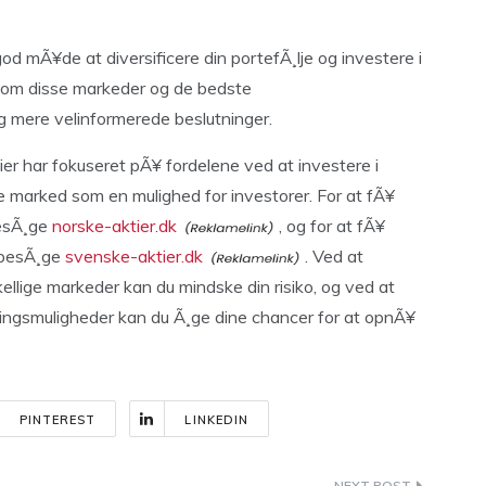
od mÃ¥de at diversificere din portefÃ¸lje og investere i
e om disse markeder og de bedste
g mere velinformerede beslutninger.
er har fokuseret pÃ¥ fordelene ved at investere i
 marked som en mulighed for investorer. For at fÃ¥
besÃ¸ge
norske-aktier.dk
, og for at fÃ¥
 besÃ¸ge
svenske-aktier.dk
. Ved at
skellige markeder kan du mindske din risiko, og ved at
ringsmuligheder kan du Ã¸ge dine chancer for at opnÃ¥
PINTEREST
LINKEDIN