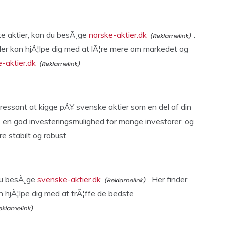
ske aktier, kan du besÃ¸ge
norske-aktier.dk
.
, der kan hjÃ¦lpe dig med at lÃ¦re mere om markedet og
-aktier.dk
ressant at kigge pÃ¥ svenske aktier som en del af din
re en god investeringsmulighed for mange investorer, og
 stabilt og robust.
 du besÃ¸ge
svenske-aktier.dk
. Her finder
n hjÃ¦lpe dig med at trÃ¦ffe de bedste