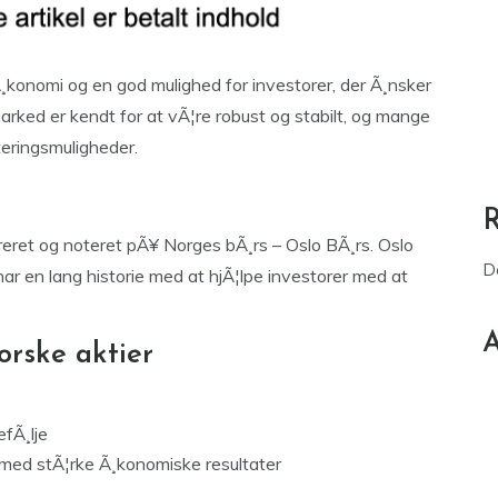
 Ã¸konomi og en god mulighed for investorer, der Ã¸nsker
marked er kendt for at vÃ¦re robust og stabilt, og mange
teringsmuligheder.
streret og noteret pÃ¥ Norges bÃ¸rs – Oslo BÃ¸rs. Oslo
D
har en lang historie med at hjÃ¦lpe investorer med at
A
orske aktier
efÃ¸lje
 med stÃ¦rke Ã¸konomiske resultater