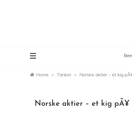
Skip
to
content
Bem
Home
»
Tanker
»
Norske aktier – et kig p
Norske aktier – et kig pÃ¥