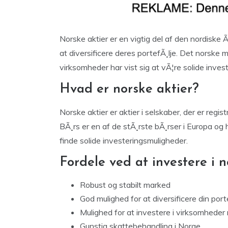
Norske aktier er en vigtig del af den nordiske
at diversificere deres portefÃ¸lje. Det norske 
virksomheder har vist sig at vÃ¦re solide inves
Hvad er norske aktier?
Norske aktier er aktier i selskaber, der er regi
BÃ¸rs er en af de stÃ¸rste bÃ¸rser i Europa og 
finde solide investeringsmuligheder.
Fordele ved at investere i n
Robust og stabilt marked
God mulighed for at diversificere din port
Mulighed for at investere i virksomheder
Gunstig skattebehandling i Norge