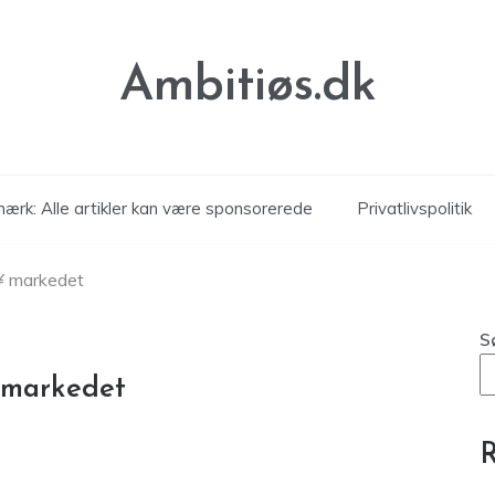
Ambitiøs.dk
ærk: Alle artikler kan være sponsorerede
Privatlivspolitik
Ã¥ markedet
S
 markedet
R