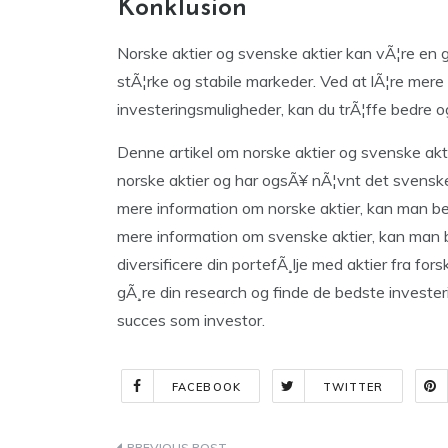
Konklusion
Norske aktier og svenske aktier kan vÃ¦re en g
stÃ¦rke og stabile markeder. Ved at lÃ¦re mer
investeringsmuligheder, kan du trÃ¦ffe bedre o
Denne artikel om norske aktier og svenske akti
norske aktier og har ogsÃ¥ nÃ¦vnt det svenske
mere information om norske aktier, kan man 
mere information om svenske aktier, kan man
diversificere din portefÃ¸lje med aktier fra for
gÃ¸re din research og finde de bedste investe
succes som investor.
FACEBOOK
TWITTER