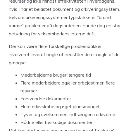
resurser og ikke mindst effektiviteten i hverdagens,
hvis I har et belastet dokument og arkiveringssystem.
Selvom arkiveringssystemer typisk ikke er ”brand
varme” problemer på dagsordenen, har de dog en stor
betydning for virksomhedens interne drift.
Der kan være flere forskellige problematikker
involveret, hvoraf nogle af nedstående er nogle af de
gængse:
Medarbejderne bruger længere tid
Flere medarbejdere og/eller arbejdstimer, flere
resurser
Forsvundne dokumenter
Flere arkivskabe og øget pladsmangel
Tyveri og uvelkommen indtrængen i arkiverne
Rådne eller beskadige dokumenter
Det kan derfor give god mening for jer at tænke på,