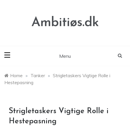
Skip
to
content
Ambitiøs.dk
Menu
Home
»
Tanker
»
Strigletaskers Vigtige Rolle i
Hestepasning
Strigletaskers Vigtige Rolle i
Hestepasning