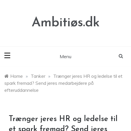
Skip
to
content
Ambitiøs.dk
Menu
Home
»
Tanker
»
Trænger jeres HR og ledelse til et
spark fremad? Send jeres medarbejdere på
efteruddannelse
Trænger jeres HR og ledelse til
et spark fremad? Send jeres