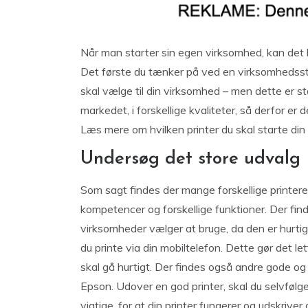
Når man starter sin egen virksomhed, kan det
Det første du tænker på ved en virksomhedsstart
skal vælge til din virksomhed – men dette er st
markedet, i forskellige kvaliteter, så derfor er d
Læs mere om hvilken printer du skal starte di
Undersøg det store udvalg
Som sagt findes der mange forskellige printere
kompetencer og forskellige funktioner. Der fi
virksomheder vælger at bruge, da den er hurti
du printe via din mobiltelefon. Dette gør det le
skal gå hurtigt. Der findes også andre gode 
Epson. Udover en god printer, skal du selvfølg
vigtige, for at din printer fungerer og udskriver 