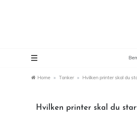
Skip
to
content
Bem
Home
»
Tanker
»
Hvilken printer skal du s
Hvilken printer skal du st