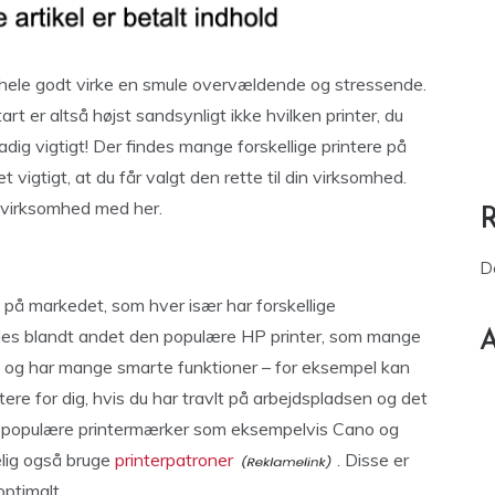
 hele godt virke en smule overvældende og stressende.
 er altså højst sandsynligt ikke hvilken printer, du
adig vigtigt! Der findes mange forskellige printere på
et vigtigt, at du får valgt den rette til din virksomhed.
n virksomhed med her.
D
 på markedet, som hver især har forskellige
ndes blandt andet den populære HP printer, som mange
A
g og har mange smarte funktioner – for eksempel kan
ttere for dig, hvis du har travlt på arbejdspladsen og det
og populære printermærker som eksempelvis Cano og
elig også bruge
printerpatroner
. Disse er
optimalt.