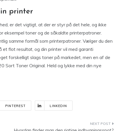
in printer
ed, er det vigtigt, at der er styr på det hele, og ikke
or eksempel toner og de såkaldte printerpatroner.
entlig samme formål som printerpatroner. Vælger du den
et flot resultat, og din printer vil med garanti
meget forskelligt slags toner på markedet, men en af de
0 Sort Toner Original. Held og lykke med din nye
PINTEREST
LINKEDIN
Hvordan finder man den rigtige indbygningsspot?