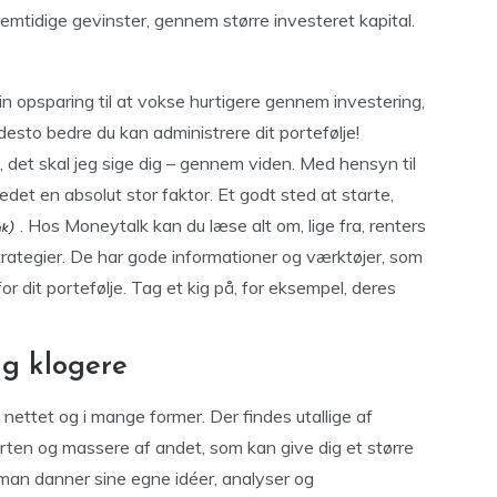
emtidige gevinster, gennem større investeret kapital.
n opsparing til at vokse hurtigere gennem investering,
 desto bedre du kan administrere dit portefølje!
 det skal jeg sige dig – gennem viden. Med hensyn til
kedet en absolut stor faktor. Et godt sted at starte,
. Hos Moneytalk kan du læse alt om, lige fra, renters
strategier. De har gode informationer og værktøjer, som
r dit portefølje. Tag et kig på, for eksempel, deres
ig klogere
ettet og i mange former. Der findes utallige af
orten og massere af andet, som kan give dig et større
at man danner sine egne idéer, analyser og