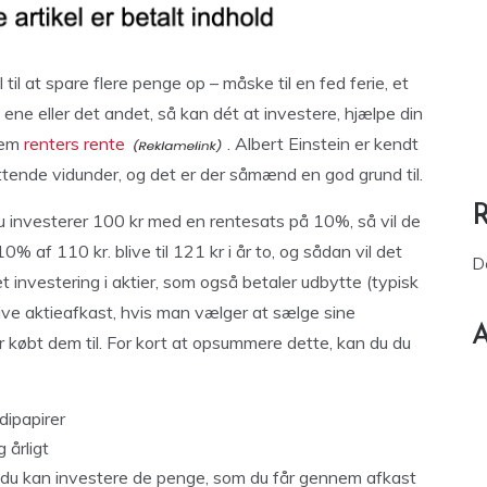
til at spare flere penge op – måske til en fed ferie, et
 ene eller det andet, så kan dét at investere, hjælpe din
nem
renters rente
. Albert Einstein er kendt
ottende vidunder, og det er der såmænd en god grund til.
u investerer 100 kr med en rentesats på 10%, så vil de
 10% af 110 kr. blive til 121 kr i år to, og sådan vil det
D
 investering i aktier, som også betaler udbytte (typisk
ive aktieafkast, hvis man vælger at sælge sine
A
ar købt dem til. For kort at opsummere dette, kan du du
dipapirer
 årligt
t du kan investere de penge, som du får gennem afkast