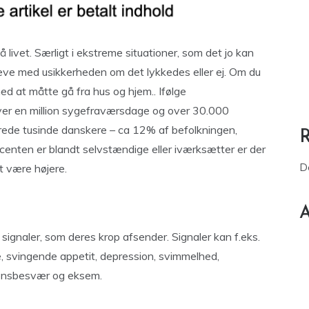
livet. Særligt i ekstreme situationer, som det jo kan
leve med usikkerheden om det lykkedes eller ej. Om du
d at måtte gå fra hus og hjem.. Ifølge
 over en million sygefraværsdage og over 30.000
ndrede tusinde danskere – ca 12% af befolkningen,
centen er blandt selvstændige eller iværksætter er der
D
t være højere.
A
gnaler, som deres krop afsender. Signaler kan f.eks.
, svingende appetit, depression, svimmelhed,
ionsbesvær og eksem.