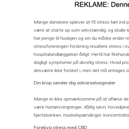
Mange danskere oplever at få stress tæt ind på 
være at starte op som selvstændig, og skulle 
har penge til huslejen og om du måske ender me
stressforeningen forskning resultere stress i
hospitalsindlæggelser årligt. Hertil har firehu
dagligt symptomer på alvorlig stress. Hvad pro
desværre ikke forsket i, men det må antages a
Din krop sender dig advarselssignaler
Mange er ikke opmærksomme på at aflæse de si
være humørsvingninger, dårlig søvn, hovedpine
hjertebanken, muskelspændinger, koncentrat
Forebyg stress med CBD