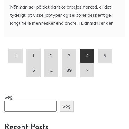
Når man ser på det danske arbejdsmarked, er det
tydeligt, at visse jobtyper og sektorer beskæftiger
langt flere mennesker end andre. I Danmark er der
1
2
3
4
5
6
…
39
Søg
Søg
Recent Posts