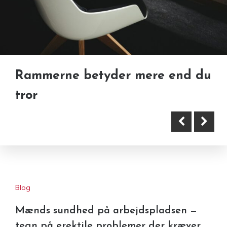
Rammerne betyder mere end du
tror
Derfor er forsikring vigtig ved
flytning
Blog
Mænds sundhed på arbejdspladsen —
tegn på erektile problemer der kræver