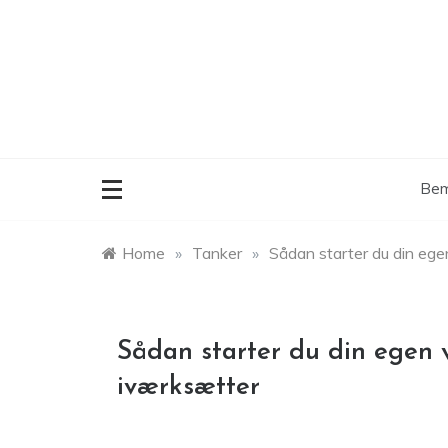
Skip
to
content
Bem
Home
»
Tanker
»
Sådan starter du din ege
Sådan starter du din egen 
iværksætter