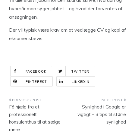
Til allersidst i jobannoncen skal du skrive, hvordan og
hvornår man søger jobbet – og hvad der forventes af
ansøgningen.
Der vil typisk være krav om at vedlægge CV og kopi af
eksamensbevis.
FACEBOOK
TWITTER
PINTEREST
LINKEDIN
Indlægsnavigation
Få hjælp fra et
Synlighed i Google er
professionelt
vigtigt – 3 tips til større
konsulenthus til at sælge
synlighed
mere